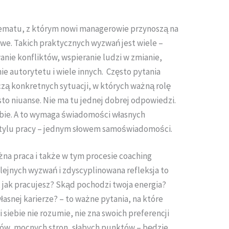
tematu, z którym nowi managerowie przynoszą na
we. Takich praktycznych wyzwań jest wiele –
nie konfliktów, wspieranie ludzi w zmianie,
ie autorytetu i wiele innych. Często pytania
ą konkretnych sytuacji, w których ważną rolę
sto niuanse. Nie ma tu jednej dobrej odpowiedzi.
ebie. A to wymaga świadomości własnych
 stylu pracy – jednym słowem samoświadomości.
a praca i także w tym procesie coaching
lejnych wyzwań i zdyscyplinowana refleksja to
ś, jak pracujesz? Skąd pochodzi twoja energia?
łasnej karierze? – to ważne pytania, na które
 siebie nie rozumie, nie zna swoich preferencji
ów, mocnych stron, słabych punktów – będzie