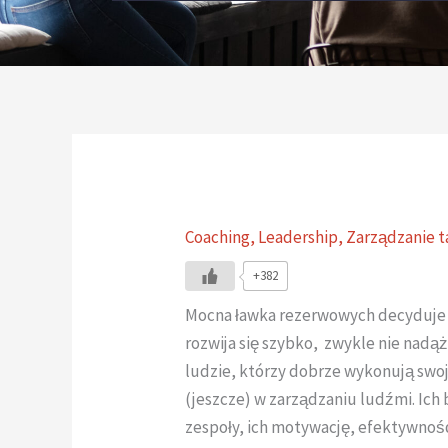
Coaching
,
Leadership
,
Zarządzanie t
+382
Mocna ławka rezerwowych decyduje o
rozwija się szybko, zwykle nie nad
ludzie, którzy dobrze wykonują swoją
(jeszcze) w zarządzaniu ludźmi. Ich
zespoły, ich motywację, efektywność