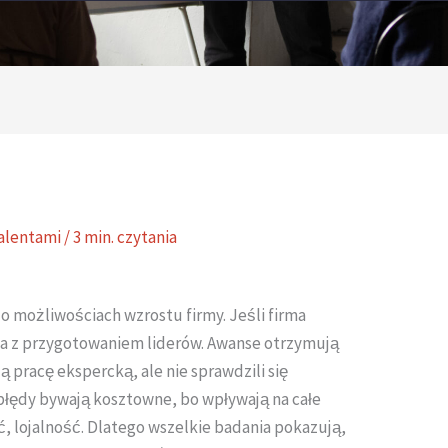
alentami
/
3 min. czytania
 możliwościach wzrostu firmy. Jeśli firma
ąża z przygotowaniem liderów. Awanse otrzymują
 pracę ekspercką, ale nie sprawdzili się
 błędy bywają kosztowne, bo wpływają na całe
, lojalność. Dlatego wszelkie badania pokazują,