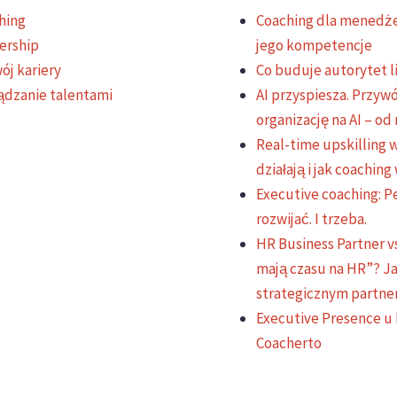
hing
Coaching dla menedżer
ership
jego kompetencje
ój kariery
Co buduje autorytet l
ądzanie talentami
AI przyspiesza. Przyw
organizację na AI – o
Real-time upskilling w
działają i jak coachin
Executive coaching: P
rozwijać. I trzeba.
HR Business Partner v
mają czasu na HR”? J
strategicznym partn
Executive Presence u
Coacherto