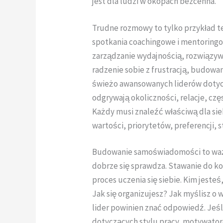
jest dla ludzi w okopach bezcenna.
Trudne rozmowy to tylko przykład 
spotkania coachingowe i mentoringo
zarządzanie wydajnością, rozwiązywa
radzenie sobie z frustracją, budowan
świeżo awansowanych liderów dotycz
odgrywają okoliczności, relacje, czę
Każdy musi znaleźć właściwą dla si
wartości, priorytetów, preferencji,
Budowanie samoświadomości to ważn
dobrze się sprawdza. Stawanie do ko
proces uczenia się siebie. Kim jeste
Jak się organizujesz? Jak myślisz o w
lider powinien znać odpowiedź. Jeśli
dotyczących stylu pracy, motywator