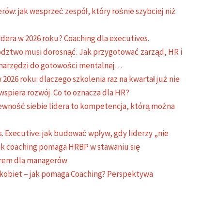
ów: jak wesprzeć zespół, który rośnie szybciej niż
idera w 2026 roku? Coaching dla executives.
ództwo musi dorosnąć. Jak przygotować zarząd, HR i
d narzędzi do gotowości mentalnej…
 2026 roku: dlaczego szkolenia raz na kwartał już nie
g wspiera rozwój. Co to oznacza dla HR?
ewność siebie lidera to kompetencja, którą można
s. Executive: jak budować wpływ, gdy liderzy „nie
ak coaching pomaga HRBP w stawaniu się
erem dla managerów
 kobiet – jak pomaga Coaching? Perspektywa