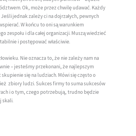
ództwem. Ok, może przez chwilę udawać. Każdy
Jeśli jednak zależy ci na dojrzałych, pewnych
h wspierać. W końcu to oni są warunkiem
o zespołu i dla całej organizacji. Muszą wiedzieć
 stabilnie i postępować właściwie.
łowieku. Nie oznacza to, że nie zależy nam na
wnie – jesteśmy przekonani, że najlepszym
skupienie się na ludziach. Mówi się często o
cież zbiory ludzi. Sukces firmy to suma sukcesów
erach i o tym, czego potrzebują, trudno będzie
skali.