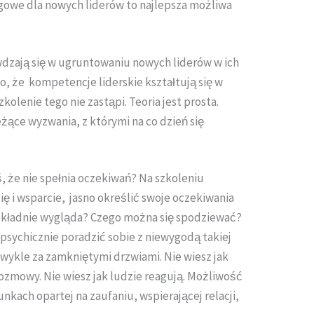
gowe dla nowych liderów to najlepsza możliwa
wdzają się w ugruntowaniu nowych liderów w ich
o, że kompetencje liderskie kształtują się w
szkolenie tego nie zastąpi. Teoria jest prosta.
żące wyzwania, z którymi na co dzień się
 że nie spełnia oczekiwań? Na szkoleniu
ę i wsparcie, jasno określić swoje oczekiwania
okładnie wygląda? Czego można się spodziewać?
 psychicznie poradzić sobie z niewygodą takiej
ykle za zamkniętymi drzwiami. Nie wiesz jak
 rozmowy. Nie wiesz jak ludzie reagują. Możliwość
ach opartej na zaufaniu, wspierającej relacji,