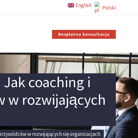
English
Polski
Bezpłatna konsultacja
 Jak coaching i
 w rozwijających
przywódców w rozwijających się organizacjach.