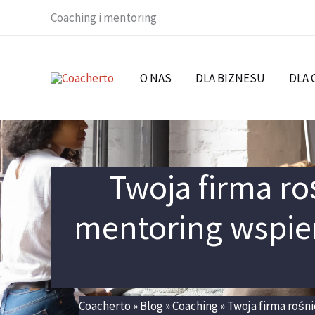
Skip
Coaching i mentoring
to
content
O NAS
DLA BIZNESU
DLA
Twoja firma ro
mentoring wspie
Coacherto
»
Blog
»
Coaching
»
Twoja firma rośni