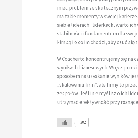
mieć problem ze skutecznym przyw
ma takie momenty w swojej karierze. 
siebie liderach i liderkach, warto ic
stabilności i fundamentem dla swojeg
kim są i o co im chodzi, aby czuć się
W Coacherto koncentrujemy się na cz
wynikach biznesowych. Wręcz przeci
sposobem na uzyskanie wyników jest 
„skalowaniu firm”, ale firmy to prze
zespołów. Jeśli nie myślisz o ich lid
utrzymać efektywność przy rosnącej 
+382