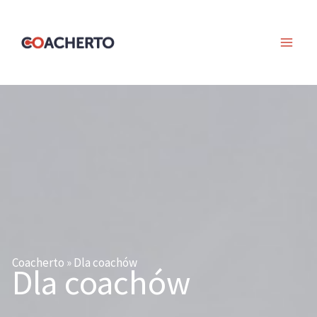
Skip
to
content
Coacherto
»
Dla coachów
Dla coachów