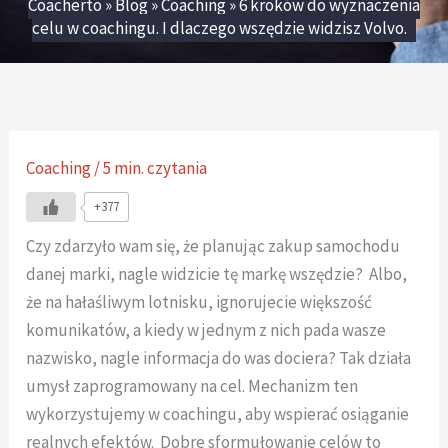
Coacherto
»
Blog
»
Coaching
»
6 kroków do wyznaczenia
celu w coachingu. I dlaczego wszędzie widzisz Volvo.
Coaching
/
5 min. czytania
+377
Czy zdarzyło wam się, że planując zakup samochodu
danej marki, nagle widzicie tę markę wszędzie? Albo,
że na hałaśliwym lotnisku, ignorujecie większość
komunikatów, a kiedy w jednym z nich pada wasze
nazwisko, nagle informacja do was dociera? Tak działa
umysł zaprogramowany na cel. Mechanizm ten
wykorzystujemy w coachingu, aby wspierać osiąganie
realnych efektów. Dobre sformułowanie celów to