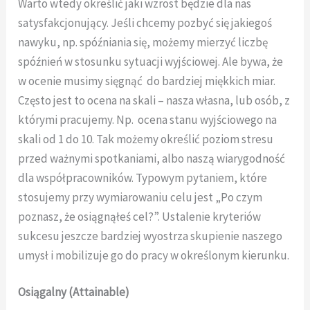
Warto wtedy określić jaki wzrost będzie dla nas
satysfakcjonujący. Jeśli chcemy pozbyć się jakiegoś
nawyku, np. spóźniania się, możemy mierzyć liczbę
spóźnień w stosunku sytuacji wyjściowej. Ale bywa, że
w ocenie musimy sięgnąć do bardziej miękkich miar.
Często jest to ocena na skali – nasza własna, lub osób, z
którymi pracujemy. Np. ocena stanu wyjściowego na
skali od 1 do 10. Tak możemy określić poziom stresu
przed ważnymi spotkaniami, albo naszą wiarygodność
dla współpracowników. Typowym pytaniem, które
stosujemy przy wymiarowaniu celu jest „Po czym
poznasz, że osiągnąłeś cel?”. Ustalenie kryteriów
sukcesu jeszcze bardziej wyostrza skupienie naszego
umysł i mobilizuje go do pracy w określonym kierunku.
Osiągalny (Attainable)