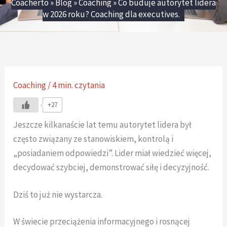
Coacherto
»
Blog
»
Coaching
»
Co buduje autorytet lidera
w 2026 roku? Coaching dla executives.
Coaching
/
4 min. czytania
+27
Jeszcze kilkanaście lat temu autorytet lidera był
często związany ze stanowiskiem, kontrolą i
„posiadaniem odpowiedzi”. Lider miał wiedzieć więcej,
decydować szybciej, demonstrować siłę i decyzyjność.
Dziś to już nie wystarcza.
W świecie przeciążenia informacyjnego i rosnącej