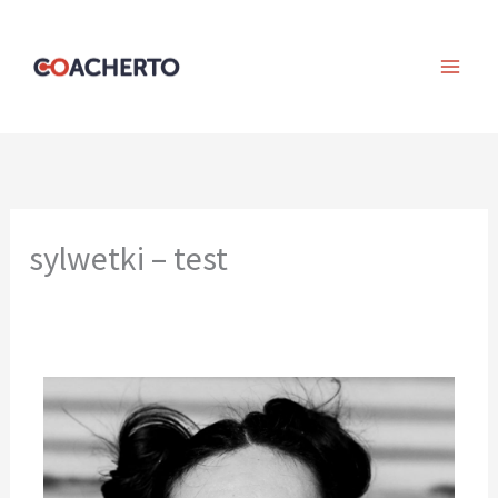
Skip
to
content
sylwetki – test