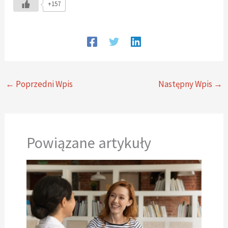
+157
←
Poprzedni Wpis
Następny Wpis
→
Powiązane artykuły